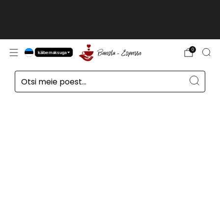
Kliendid väljaspool ELi, Šveitsis, Norras ja
Suurbritannias, hinnad ilma
käibemaksuta
loe edasi
0
käibemaksuga